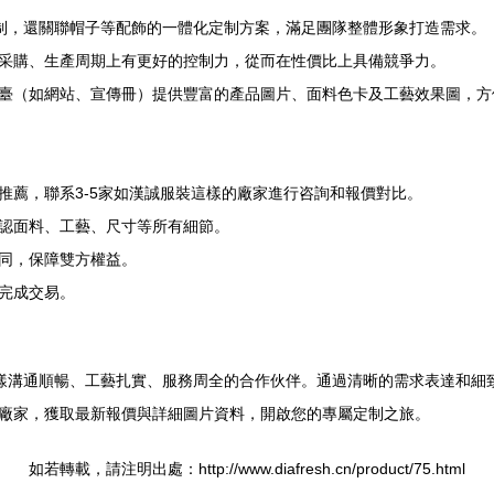
制，還關聯帽子等配飾的一體化定制方案，滿足團隊整體形象打造需求。
采購、生產周期上有更好的控制力，從而在性價比上具備競爭力。
臺（如網站、宣傳冊）提供豐富的產品圖片、面料色卡及工藝效果圖，方
推薦，聯系3-5家如漢誠服裝這樣的廠家進行咨詢和報價對比。
認面料、工藝、尺寸等所有細節。
同，保障雙方權益。
完成交易。
樣溝通順暢、工藝扎實、服務周全的合作伙伴。通過清晰的需求表達和細
廠家，獲取最新報價與詳細圖片資料，開啟您的專屬定制之旅。
如若轉載，請注明出處：http://www.diafresh.cn/product/75.html