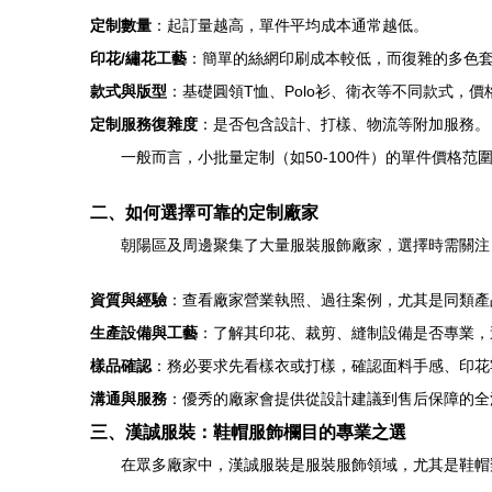
定制數量
：起訂量越高，單件平均成本通常越低。
印花/繡花工藝
：簡單的絲網印刷成本較低，而復雜的多色
款式與版型
：基礎圓領T恤、Polo衫、衛衣等不同款式，價
定制服務復雜度
：是否包含設計、打樣、物流等附加服務。
一般而言，小批量定制（如50-100件）的單件價格范
二、如何選擇可靠的定制廠家
朝陽區及周邊聚集了大量服裝服飾廠家，選擇時需關注
資質與經驗
：查看廠家營業執照、過往案例，尤其是同類產
生產設備與工藝
：了解其印花、裁剪、縫制設備是否專業，
樣品確認
：務必要求先看樣衣或打樣，確認面料手感、印花
溝通與服務
：優秀的廠家會提供從設計建議到售后保障的全
三、漢誠服裝：鞋帽服飾欄目的專業之選
在眾多廠家中，漢誠服裝是服裝服飾領域，尤其是鞋帽