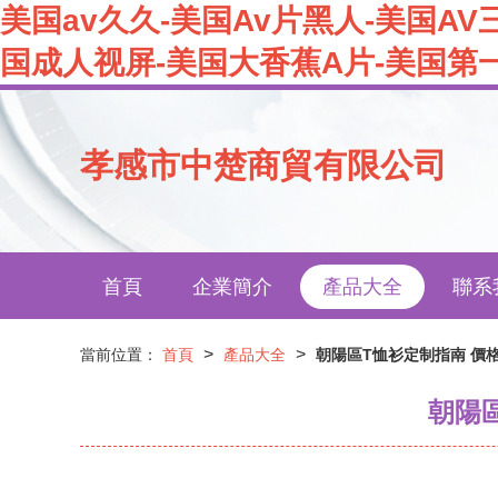
美国av久久-美国Av片黑人-美国AV
国成人视屏-美国大香蕉A片-美国第
孝感市中楚商貿有限公司
首頁
企業簡介
產品大全
聯系
>
>
當前位置：
首頁
產品大全
朝陽區T恤衫定制指南 價
朝陽