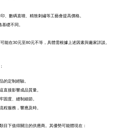
套印、數碼直噴、精致刺繡等工藝會提高價格。
格基礎不同。
圍可能在30元至80元不等，具體需根據上述因素與廠家詳談。
：
品的定制經驗。
這直接影響成品質量。
牢固度、縫制細節。
流程服務，響應及時。
類目下值得關注的供應商。其優勢可能體現在：