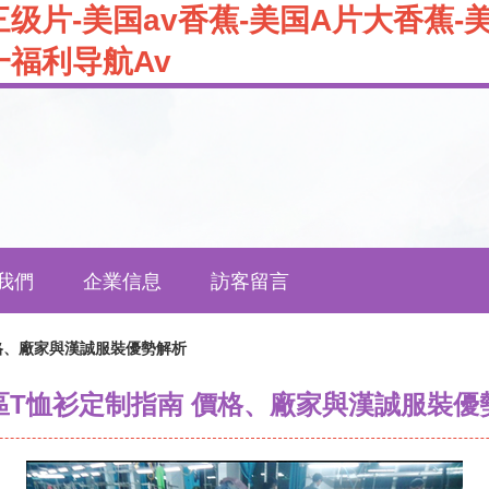
三级片-美国av香蕉-美国A片大香蕉-
一福利导航Av
我們
企業信息
訪客留言
格、廠家與漢誠服裝優勢解析
區T恤衫定制指南 價格、廠家與漢誠服裝優