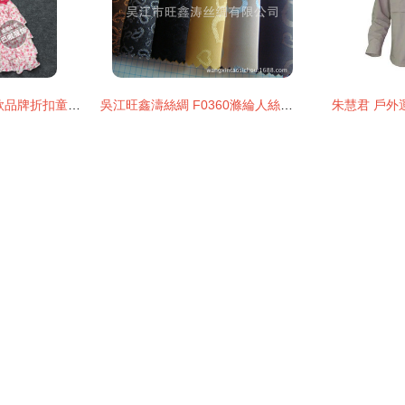
《迪斯尼》2018新款品牌折扣童裝 童話與時尚的歡樂碰撞
吳江旺鑫濤絲綢 F0360滌綸人絲提花里布的多場景跨界應用
朱慧君 戶外