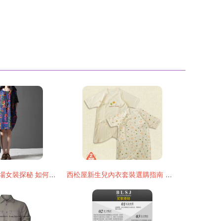
義烏篁園服裝市場女裝探秘 如何在逛街與進貨間找到最優解
西松屋新生兒內衣套裝選購指南 柔軟呵護從第一件連體衣開始